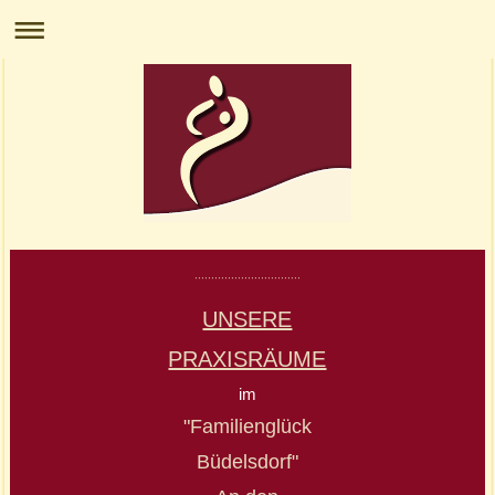
................................
UNSERE
PRAXISRÄUME
im
"Familienglück
Büdelsdorf"