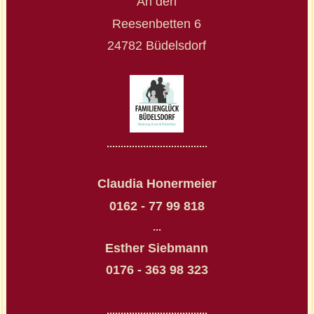
An den
Reesenbetten 6
24782 Büdelsdorf
....................................
Claudia Honermeier
0162 - 77 99 818
...
Esther Siebmann
0176 - 363 98 323
....................................