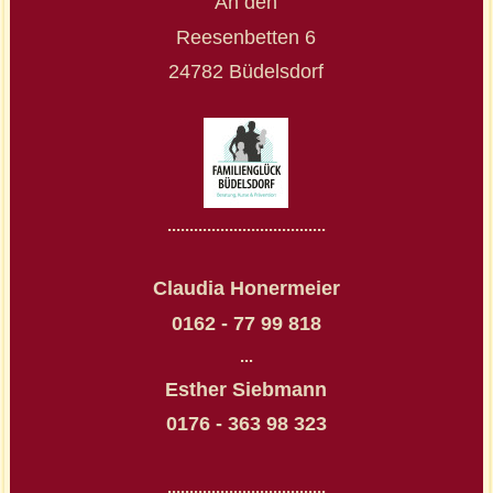
An den
Reesenbetten 6
24782 Büdelsdorf
....................................
Claudia Honermeier
0162 - 77 99 818
...
Esther Siebmann
0176 - 363 98 323
....................................