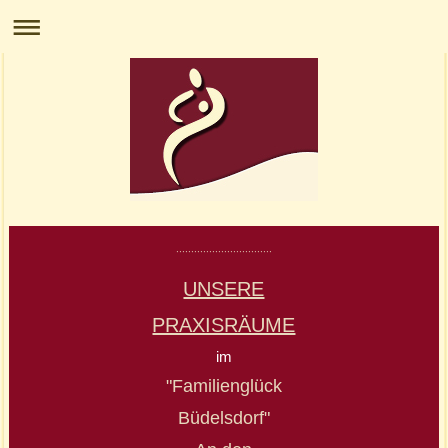
................................
UNSERE
PRAXISRÄUME
im
"Familienglück
Büdelsdorf"